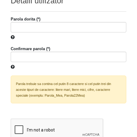
Detalii utilizator
Parola dorita (*)
Confirmare parola (*)
Parola trebuie sa contina cel putin 8 caractere si cel putin trei din
aceste tipuri de caractere: litere mari, litere mici, cifre, caractere
speciale (exemplu: Parola_Mea, Parola22Mea)